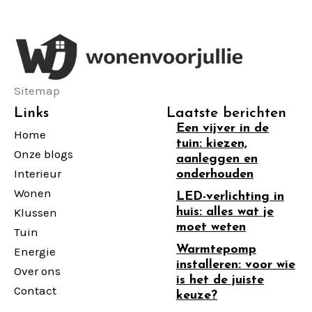
Sitemap
Links
Laatste berichten
Een vijver in de
Home
tuin: kiezen,
Onze blogs
aanleggen en
Interieur
onderhouden
Wonen
LED-verlichting in
Klussen
huis: alles wat je
moet weten
Tuin
Warmtepomp
Energie
installeren: voor wie
Over ons
is het de juiste
Contact
keuze?