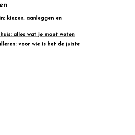
ten
uin: kiezen, aanleggen en
 huis: alles wat je moet weten
eren: voor wie is het de juiste