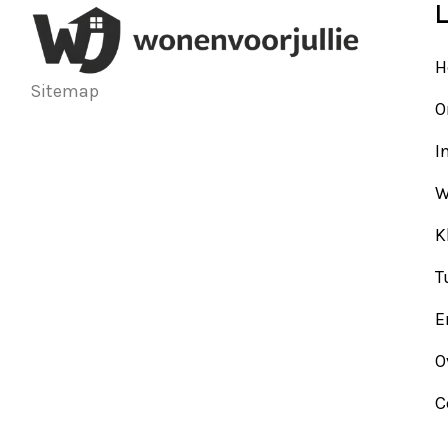
L
H
Sitemap
O
I
W
K
T
E
O
C