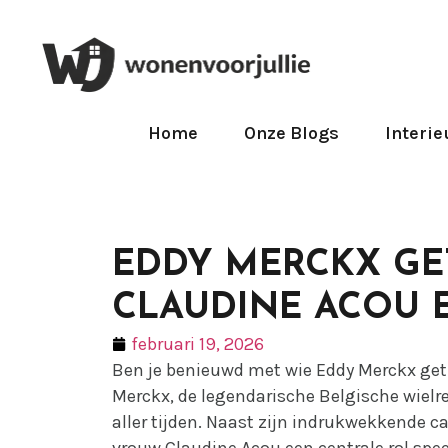
Home
Onze Blogs
Interie
EDDY MERCKX G
CLAUDINE ACOU E
februari 19, 2026
Ben je benieuwd met wie Eddy Merckx getro
Merckx, de legendarische Belgische wielre
aller tijden. Naast zijn indrukwekkende car
vrouw Claudine Acou een centrale rol spee