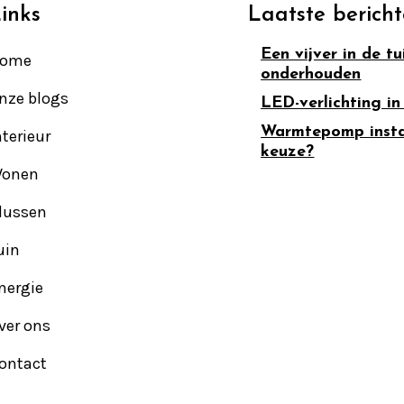
inks
Laatste berich
Een vijver in de t
ome
onderhouden
nze blogs
LED-verlichting in
Warmtepomp install
nterieur
keuze?
onen
lussen
uin
nergie
ver ons
ontact