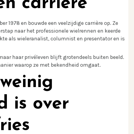
en carrière
er 1978 en bouwde een veelzijdige carrière op. Ze
erstap naar het professionele wielrennen en keerde
te als wieleranalist, columnist en presentator en is
ar haar privéleven blijft grotendeels buiten beeld.
de manier waarop ze met bekendheid omgaat.
weinig
d is over
ries