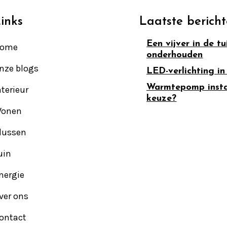
inks
Laatste berich
Een vijver in de t
ome
onderhouden
nze blogs
LED-verlichting in
Warmtepomp install
nterieur
keuze?
onen
lussen
uin
nergie
ver ons
ontact