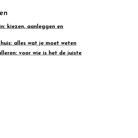
ten
uin: kiezen, aanleggen en
 huis: alles wat je moet weten
eren: voor wie is het de juiste