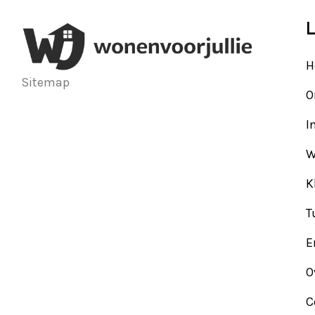
L
H
Sitemap
O
I
W
K
T
E
O
C