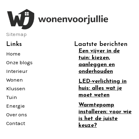
Sitemap
Links
Laatste berichten
Een vijver in de
Home
tuin: kiezen,
Onze blogs
aanleggen en
Interieur
onderhouden
Wonen
LED-verlichting in
Klussen
huis: alles wat je
moet weten
Tuin
Warmtepomp
Energie
installeren: voor wie
Over ons
is het de juiste
Contact
keuze?